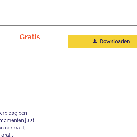
Gratis
Downloaden
dere dag een
 momenten juist
dan normaal,
 gratis