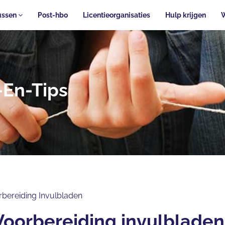
ussen
Post-hbo
Licentieorganisaties
Hulp krijgen
-En-Tips
bereiding Invulbladen
Voorbereiding invulbladen