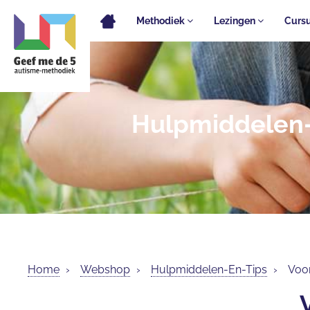
Methodiek
Lezingen
Curs
Hulpmiddelen
Home
›
Webshop
›
Hulpmiddelen-En-Tips
›
Voor