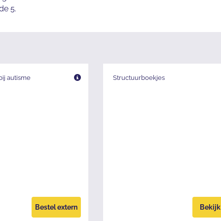
de 5.
ij autisme
Structuurboekjes
Bestel extern
Bekijk