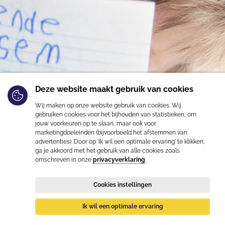
Deze website maakt gebruik van cookies
Van overleven
Wij maken op onze website gebruik van cookies. Wij
naar leven
gebruiken cookies voor het bijhouden van statistieken, om
jouw voorkeuren op te slaan, maar ook voor
marketingdoeleinden (bijvoorbeeld het afstemmen van
advertenties). Door op 'Ik wil een optimale ervaring' te klikken,
ga je akkoord met het gebruik van alle cookies zoals
omschreven in onze
privacyverklaring
.
Voor omgang met mensen met autisme
Cookies instellingen
Ik wil een optimale ervaring