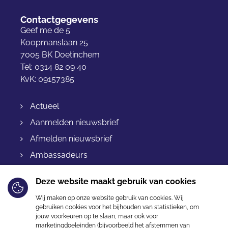
Contactgegevens
Geef me de 5
Koopmanslaan 25
7005 BK Doetinchem
Tel: 0314 82 09 40
KvK: 09157385
Actueel
Aanmelden nieuwsbrief
Afmelden nieuwsbrief
Ambassadeurs
Bestellen & levering
Deze website maakt gebruik van cookies
Betalen
Wij maken op onze website gebruik van cookies. Wij
Retourneren
gebruiken cookies voor het bijhouden van statistieken, om
jouw voorkeuren op te slaan, maar ook voor
Garantie
marketingdoeleinden (bijvoorbeeld het afstemmen van