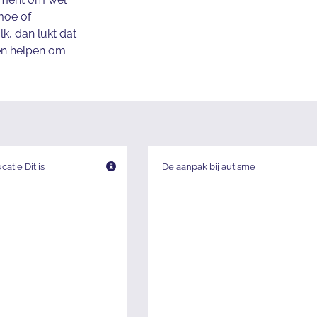
moe of
lk, dan lukt dat
nen helpen om
atie Dit is
De aanpak bij autisme