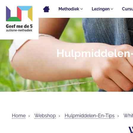
Methodiek
Lezingen
Curs
Hulpmiddelen
Home
›
Webshop
›
Hulpmiddelen-En-Tips
›
Whit
Whitepaper