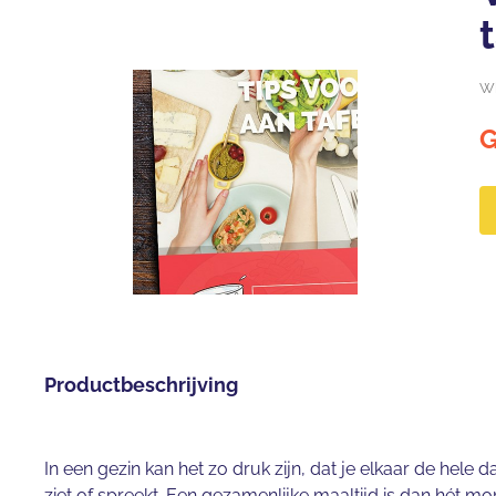
Wh
G
Productbeschrijving
In een gezin kan het zo druk zijn, dat je elkaar de hele da
ziet of spreekt. Een gezamenlijke maaltijd is dan hét 