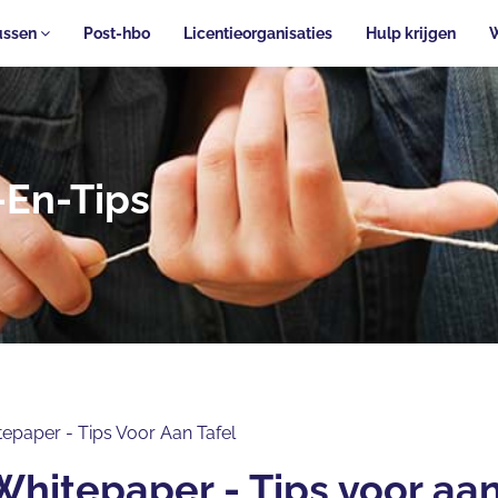
ussen
Post-hbo
Licentieorganisaties
Hulp krijgen
-En-Tips
epaper - Tips Voor Aan Tafel
 - Tips voor aan