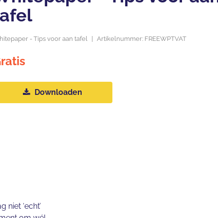
tafel
itepaper - Tips voor aan tafel
|
Artikelnummer: FREEWPTVAT
ratis
Downloaden
g niet ‘echt’
moment om wél