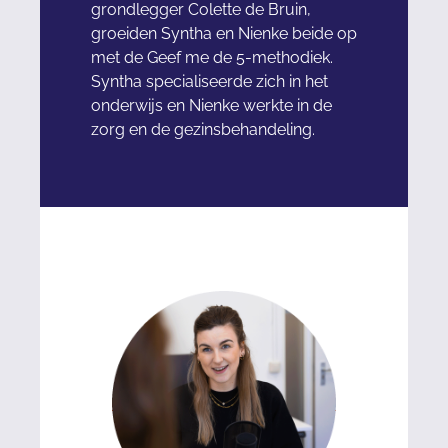
grondlegger Colette de Bruin,
groeiden Syntha en Nienke beide op
met de Geef me de 5-methodiek.
Syntha specialiseerde zich in het
onderwijs en Nienke werkte in de
zorg en de gezinsbehandeling.