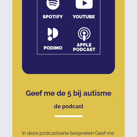
Geef me de 5 bij autisme
de podcast
In deze podcastserie bespreken Geef me