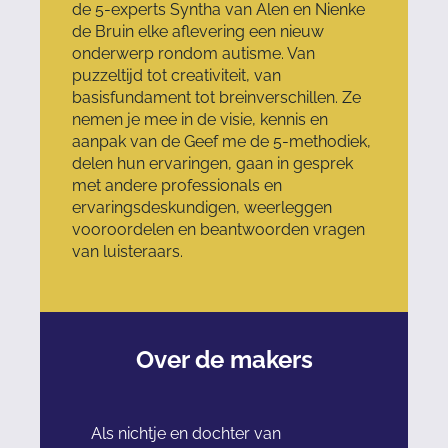
de 5-experts Syntha van Alen en Nienke
de Bruin elke aflevering een nieuw
onderwerp rondom autisme. Van
puzzeltijd tot creativiteit, van
basisfundament tot breinverschillen. Ze
nemen je mee in de visie, kennis en
aanpak van de Geef me de 5-methodiek,
delen hun ervaringen, gaan in gesprek
met andere professionals en
ervaringsdeskundigen, weerleggen
vooroordelen en beantwoorden vragen
van luisteraars.
Over de makers
Als nichtje en dochter van