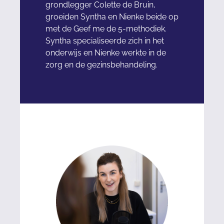
grondlegger Colette de Bruin,
groeiden Syntha en Nienke beide op
met de Geef me de 5-methodiek.
Syntha specialiseerde zich in het
onderwijs en Nienke werkte in de
zorg en de gezinsbehandeling.