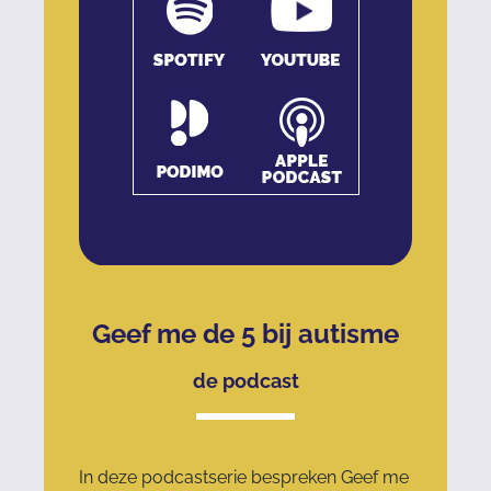
Geef me de 5 bij autisme
de podcast
In deze podcastserie bespreken Geef me