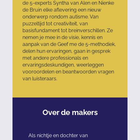
de 5-experts Syntha van Alen en Nienke
de Bruin elke aflevering een nieuw
onderwerp rondom autisme. Van
puzzeltijd tot creativiteit, van
basisfundament tot breinverschillen. Ze
nemen je mee in de visie, kennis en
aanpak van de Geef me de 5-methodiek,
delen hun ervaringen, gaan in gesprek
met andere professionals en
ervaringsdeskundigen, weerleggen
vooroordelen en beantwoorden vragen
van luisteraars.
Over de makers
Als nichtje en dochter van